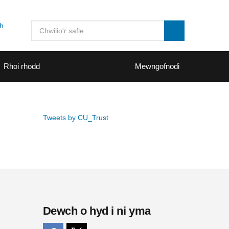
sh
Rhoi rhodd
Mewngofnodi
Tweets by CU_Trust
Dewch o hyd i ni yma