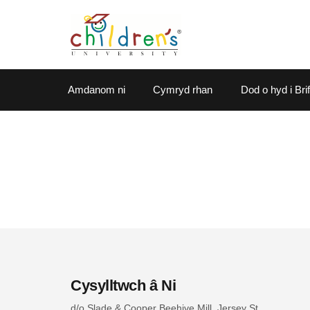
Amdanom ni
Cymryd rhan
Dod o hyd i Bri
Cysylltwch â Ni
d/o
Slade & Cooper Beehive Mill, Jersey St,