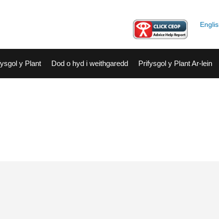
Skip to the content
Engli
fysgol y Plant
Dod o hyd i weithgaredd
Prifysgol y Plant Ar-lein